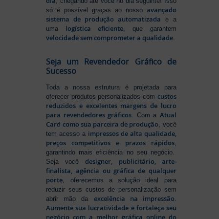
dia
, chegando até você no dia seguinte! Isso
avançado
só é possível graças ao nosso
sistema de produção automatizada
e a
logística eficiente
uma
, que garantem
velocidade sem comprometer a qualidade
.
Seja um Revendedor Gráfico de
Sucesso
Toda a nossa estrutura é projetada para
custos
oferecer produtos personalizados com
reduzidos e excelentes margens de lucro
para revendedores gráficos
Atual
. Com a
Card como sua parceira de produção
, você
impressos de alta qualidade,
tem acesso a
preços competitivos e prazos rápidos
,
garantindo mais eficiência no seu negócio.
designer, publicitário, arte-
Seja você
finalista, agência ou gráfica de qualquer
porte
, oferecemos a solução ideal para
reduzir seus custos de personalização sem
excelência na impressão
abrir mão da
.
Aumente sua lucratividade e fortaleça seu
negócio com a melhor gráfica online do