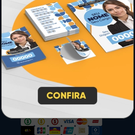
PRODUTOS
Adesivos
Pastas
Ímãs
Cartão de Visita
Folder, Flyer e Panfleto
Banners e Lonas
Calendários 2027
PAGUE COM