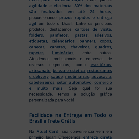
agilidade e eficiência, 80% dos materiais
são finalizados em até 24 horas
,
prazos rápidos e entrega
proporcionando
ágil
em todo o Brasil. Entre os principais
cartões de visita
,
produtos, destacamos
folders
,
panfletos
,
pastas
,
adesivos
,
etiquetas
,
calendários
,
banners
,
copos
,
canecas
,
canetas
,
chaveiros
,
quadros
,
tapetes
,
luminárias
, entre outros.
Atendemos profissionais e empresas de
escritórios
,
diversos segmentos, como
artesanato
,
beleza e estética
,
restaurantes
e delivery
,
saúde
,
imobiliárias
,
advocacia
,
cabeleireiros
,
setor automotivo
,
comércio
e muito mais
. Seja qual for sua
necessidade, temos a solução gráfica
personalizada para você!
Facilidade na Entrega em Todo o
Brasil e Frete Grátis
Atual Card
Na
, sua conveniência vem em
entrega direta
primeiro lugar! Oferecemos