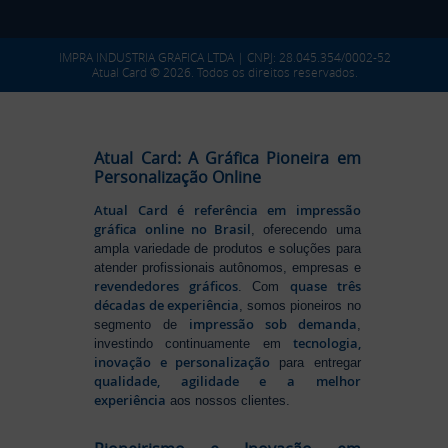
IMPRA INDUSTRIA GRAFICA LTDA | CNPJ: 28.045.354/0002-52
Atual Card © 2026. Todos os direitos reservados.
Atual Card: A Gráfica Pioneira em
Personalização Online
Atual Card é referência em impressão
gráfica online no Brasil
, oferecendo uma
ampla variedade de produtos e soluções para
atender profissionais autônomos, empresas e
revendedores gráficos
quase três
. Com
décadas de experiência
, somos pioneiros no
impressão sob demanda
segmento de
,
tecnologia,
investindo continuamente em
inovação e personalização
para entregar
qualidade, agilidade e a melhor
experiência
aos nossos clientes.