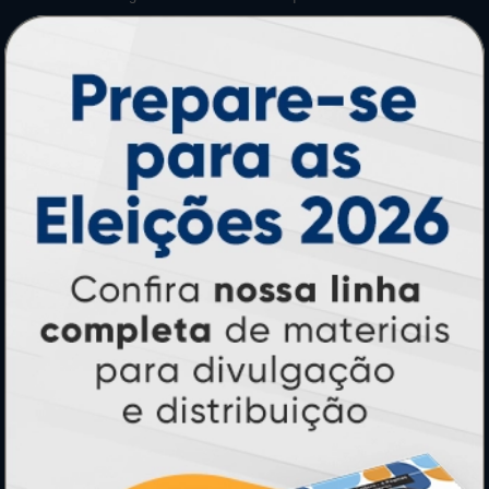
Perguntas Frequentes
HORÁRIOS
Horário:
8:30h às 12h e 13h às 17:00h (dias úteis).
Telefones:
(41) 4063-6060
(11) 3090-0035
Mensagens:
Horário: 8:30h às 12h e 13h às 17:00h (dias
úteis).