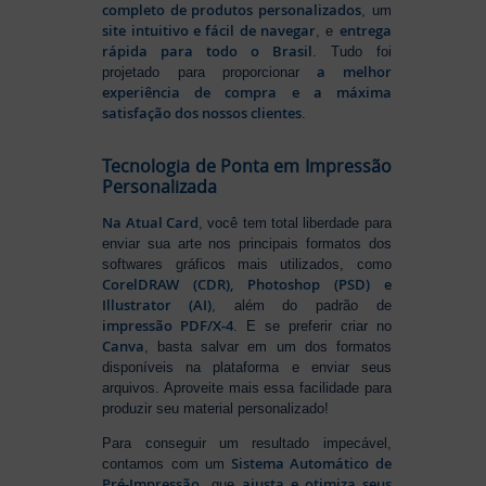
completo de produtos personalizados
, um
site intuitivo e fácil de navegar
entrega
, e
rápida para todo o Brasil
. Tudo foi
a melhor
projetado para proporcionar
experiência de compra e a máxima
satisfação dos nossos clientes
.
Tecnologia de Ponta em Impressão
Personalizada
Na Atual Card
, você tem total liberdade para
enviar sua arte nos principais formatos dos
softwares gráficos mais utilizados, como
CorelDRAW (CDR), Photoshop (PSD) e
Illustrator (AI)
, além do padrão de
impressão PDF/X-4
. E se preferir criar no
Canva
, basta salvar em um dos formatos
disponíveis na plataforma e enviar seus
arquivos. Aproveite mais essa facilidade para
produzir seu material personalizado!
Para conseguir um resultado impecável,
Sistema Automático de
contamos com um
Pré-Impressão
ajusta e otimiza seus
, que