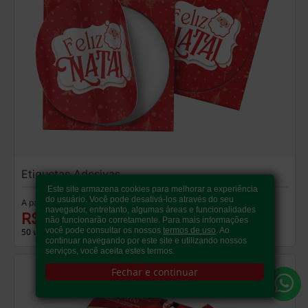
Etiquetas Adesivas
Este site armazena cookies para melhorar a experiência
do usuário. Você pode desativá-los através do seu
A partir de:
navegador, entretanto, algumas áreas e funcionalidades
R$ 19,00
não funcionarão corretamente. Para mais informações
você pode consultar os nossos
termos de uso
. Ao
50 un.
continuar navegando por este site e utilizando nossos
serviços, você aceita estes termos.
Fechar e continuar