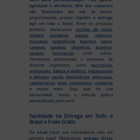
agilidade e eficiência, 80% dos materiais
são finalizados em até 24 horas
,
prazos rápidos e entrega
proporcionando
ágil
em todo o Brasil. Entre os principais
cartões de visita
,
produtos, destacamos
folders
,
panfletos
,
pastas
,
adesivos
,
etiquetas
,
calendários
,
banners
,
copos
,
canecas
,
canetas
,
chaveiros
,
quadros
,
tapetes
,
luminárias
, entre outros.
Atendemos profissionais e empresas de
escritórios
,
diversos segmentos, como
artesanato
,
beleza e estética
,
restaurantes
e delivery
,
saúde
,
imobiliárias
,
advocacia
,
cabeleireiros
,
setor automotivo
,
comércio
e muito mais
. Seja qual for sua
necessidade, temos a solução gráfica
personalizada para você!
Facilidade na Entrega em Todo o
Brasil e Frete Grátis
Atual Card
Na
, sua conveniência vem em
entrega direta
primeiro lugar! Oferecemos