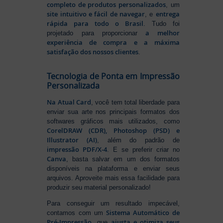
completo de produtos personalizados
, um
site intuitivo e fácil de navegar
entrega
, e
rápida para todo o Brasil
. Tudo foi
a melhor
projetado para proporcionar
experiência de compra e a máxima
satisfação dos nossos clientes
.
Tecnologia de Ponta em Impressão
Personalizada
Na Atual Card
, você tem total liberdade para
enviar sua arte nos principais formatos dos
softwares gráficos mais utilizados, como
CorelDRAW (CDR), Photoshop (PSD) e
Illustrator (AI)
, além do padrão de
impressão PDF/X-4
. E se preferir criar no
Canva
, basta salvar em um dos formatos
disponíveis na plataforma e enviar seus
arquivos. Aproveite mais essa facilidade para
produzir seu material personalizado!
Para conseguir um resultado impecável,
Sistema Automático de
contamos com um
Pré-Impressão
ajusta e otimiza seus
, que