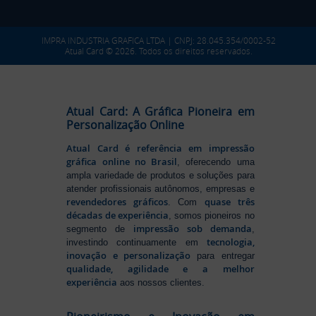
IMPRA INDUSTRIA GRAFICA LTDA | CNPJ: 28.045.354/0002-52
Atual Card © 2026. Todos os direitos reservados.
Atual Card: A Gráfica Pioneira em
Personalização Online
Atual Card é referência em impressão
gráfica online no Brasil
, oferecendo uma
ampla variedade de produtos e soluções para
atender profissionais autônomos, empresas e
revendedores gráficos
quase três
. Com
décadas de experiência
, somos pioneiros no
impressão sob demanda
segmento de
,
tecnologia,
investindo continuamente em
inovação e personalização
para entregar
qualidade, agilidade e a melhor
experiência
aos nossos clientes.