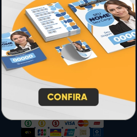
PRODUTOS
Adesivos
Pastas
Ímãs
Cartão de Visita
Folder, Flyer e Panfleto
Banners e Lonas
Calendários 2027
PAGUE COM