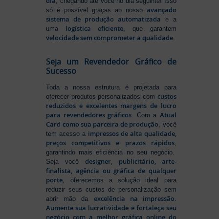
dia
, chegando até você no dia seguinte! Isso
avançado
só é possível graças ao nosso
sistema de produção automatizada
e a
logística eficiente
uma
, que garantem
velocidade sem comprometer a qualidade
.
Seja um Revendedor Gráfico de
Sucesso
Toda a nossa estrutura é projetada para
custos
oferecer produtos personalizados com
reduzidos e excelentes margens de lucro
para revendedores gráficos
Atual
. Com a
Card como sua parceira de produção
, você
impressos de alta qualidade,
tem acesso a
preços competitivos e prazos rápidos
,
garantindo mais eficiência no seu negócio.
designer, publicitário, arte-
Seja você
finalista, agência ou gráfica de qualquer
porte
, oferecemos a solução ideal para
reduzir seus custos de personalização sem
excelência na impressão
abrir mão da
.
Aumente sua lucratividade e fortaleça seu
negócio com a melhor gráfica online do