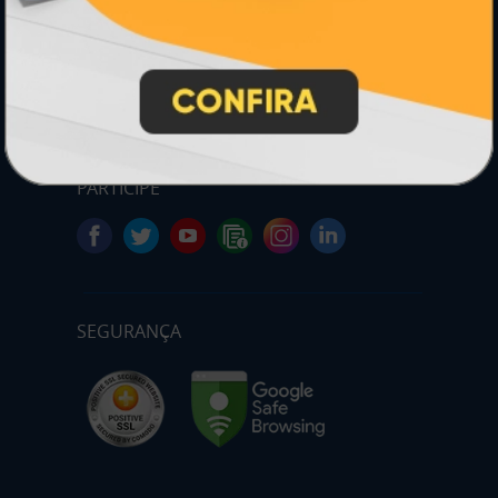
* Pagamento com cartão de crédito terá valor adicional.
** Pagamentos a prazo poderão ter acréscimo.
*** Nota fiscal sujeita a emissão de acordo com prestador de
serviço, conforme legislação pertinente.
PARTICIPE
SEGURANÇA