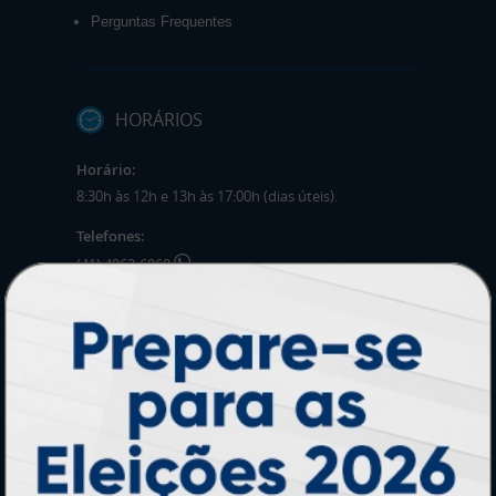
Perguntas Frequentes
HORÁRIOS
Horário:
8:30h às 12h e 13h às 17:00h (dias úteis).
Telefones:
(41) 4063-6060
(11) 3090-0035
Mensagens:
Horário: 8:30h às 12h e 13h às 17:00h (dias
úteis).