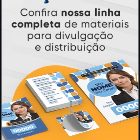
PRODUTOS
Adesivos
Pastas
Ímãs
Cartão de Visita
Folder, Flyer e Panfleto
Banners e Lonas
Calendários 2027
PAGUE COM