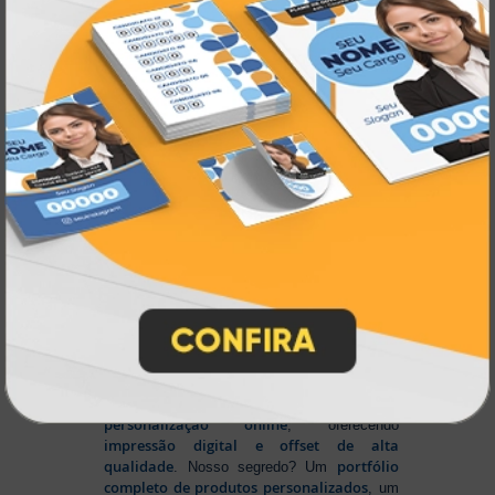
Impressão personalizada
gráfica online,
Muito antes de termos como
impressão sob demanda e web to print
se
Atual Card já estava
popularizarem, a
transformando o mercado gráfico
.
inovando
Nascemos digitais e seguimos
continuamente
tecnologia
, investindo em
de ponta
para garantir a melhor experiência
produtos personalizados e impressão
em
online
agilidade,
. Tudo isso para oferecer
qualidade e soluções inteligentes
que
atendem às suas necessidades.
Liderança e Qualidade em
Impressão
Prestes a completar três décadas de
a Atual Card segue
inovação e serviços,
como referência no mercado gráfico e de
personalização online
, oferecendo
impressão digital e offset de alta
qualidade
portfólio
. Nosso segredo? Um
completo de produtos personalizados
, um