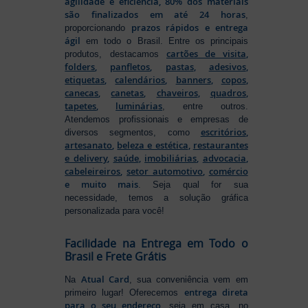
agilidade e eficiência, 80% dos materiais
são finalizados em até 24 horas
,
prazos rápidos e entrega
proporcionando
ágil
em todo o Brasil. Entre os principais
cartões de visita
,
produtos, destacamos
folders
,
panfletos
,
pastas
,
adesivos
,
etiquetas
,
calendários
,
banners
,
copos
,
canecas
,
canetas
,
chaveiros
,
quadros
,
tapetes
,
luminárias
, entre outros.
Atendemos profissionais e empresas de
escritórios
,
diversos segmentos, como
artesanato
,
beleza e estética
,
restaurantes
e delivery
,
saúde
,
imobiliárias
,
advocacia
,
cabeleireiros
,
setor automotivo
,
comércio
e muito mais
. Seja qual for sua
necessidade, temos a solução gráfica
personalizada para você!
Facilidade na Entrega em Todo o
Brasil e Frete Grátis
Atual Card
Na
, sua conveniência vem em
entrega direta
primeiro lugar! Oferecemos
para o seu endereço
, seja em casa, no