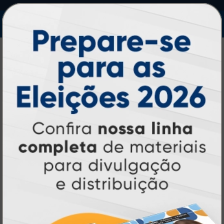
IMPRA INDUSTRIA GRAFICA LTDA | CNPJ: 28.045.354/0002-52
Atual Card © 2026. Todos os direitos reservados.
Atual Card: A Gráfica Pioneira em
Personalização Online
Atual Card é referência em impressão
gráfica online no Brasil
, oferecendo uma
ampla variedade de produtos e soluções para
atender profissionais autônomos, empresas e
revendedores gráficos
quase três
. Com
décadas de experiência
, somos pioneiros no
impressão sob demanda
segmento de
,
tecnologia,
investindo continuamente em
inovação e personalização
para entregar
qualidade, agilidade e a melhor
experiência
aos nossos clientes.
Pioneirismo e Inovação em