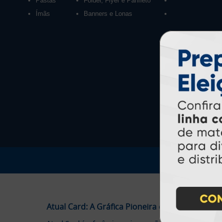
Pastas
Folder, Flyer e Panfleto
Ímãs
Banners e Lonas
Atual Card: A Gráfica Pioneira em Personalizaç