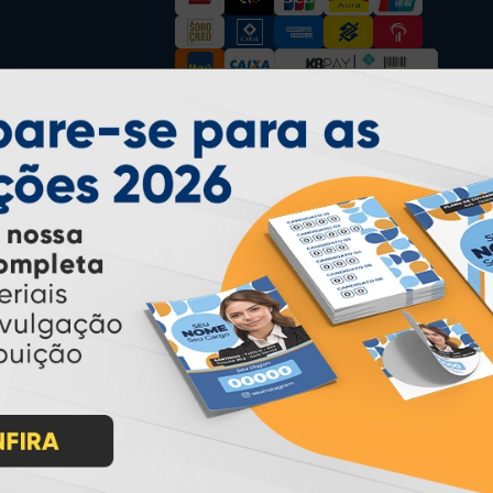
* Pagamento com cartão de crédito terá valor adicional.
** Pagamentos a prazo poderão ter acréscimo.
*** Nota fiscal sujeita a emissão de acordo com prestador de
serviço, conforme legislação pertinente.
PARTICIPE
IMPRA INDUSTRIA GRAFICA LTDA | CNPJ: 28.045.354/0002-52
Atual Card © 2026. Todos os direitos reservados.
ão Online