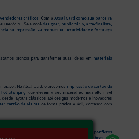
evendedores gráficos
Atual Card como sua parceira
. Com a
designer, publicitário, arte-finalista,
 seu negócio. Seja você
ência na impressão
Aumente sua lucratividade e fortaleça
.
materiais
stamos prontos para transformar suas ideias em
impressão de cartão de
emorável. Na Atual Card, oferecemos
 Hot Stamping
, que elevam o seu material ao mais alto nível
 desde layouts clássicos até designs modernos e inovadores
zer cartão de visitas
de forma prática e ágil, contando com
impressão de panfletos
sáveis. Na Atual Card, você garante
folder 2 dobras
ideal para cada necessidade, incluindo
, um