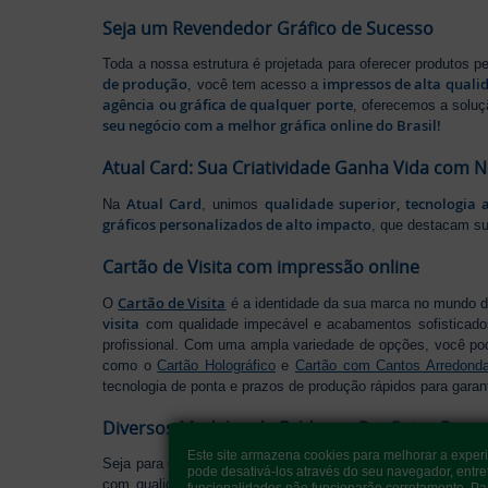
Seja um Revendedor Gráfico de Sucesso
Toda a nossa estrutura é projetada para oferecer produtos 
de produção
impressos de alta quali
, você tem acesso a
agência ou gráfica de qualquer porte
, oferecemos a soluç
seu negócio com a melhor gráfica online do Brasil!
Atual Card: Sua Criatividade Ganha Vida com 
Atual Card
qualidade superior, tecnologia 
Na
, unimos
gráficos personalizados de alto impacto
, que destacam s
Cartão de Visita com impressão online
Cartão de Visita
O
é a identidade da sua marca no mundo d
visita
com qualidade impecável e acabamentos sofisticad
profissional. Com uma ampla variedade de opções, você po
como o
Cartão Holográfico
e
Cartão com Cantos Arredond
tecnologia de ponta e prazos de produção rápidos para garan
Diversos Modelos de Folders e Panfletos Pers
Este site armazena cookies para melhorar a exper
Seja para divulgar seu negócio, lançar uma promoção ou ap
pode desativá-los através do seu navegador, entre
com qualidade excepcional, cortes precisos e acabament
funcionalidades não funcionarão corretamente. Pa