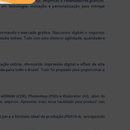
revendedores gráficos
 profissionais autônomos, empresas e
.
tecnologia, inovação e personalização
te em
para entregar
sformando o mercado gráfico
. Nascemos digitais e seguimos
essão online
agilidade, qualidade e
. Tudo isso para oferecer
zação online
impressão digital e offset de alta
, oferecendo
da para todo o Brasil
a
. Tudo foi projetado para proporcionar
elDRAW (CDR), Photoshop (PSD) e Illustrator (AI)
, além do
s arquivos. Aproveite mais essa facilidade para produzir seu
os para o formato ideal de produção (PDF/X-4)
, assegurando