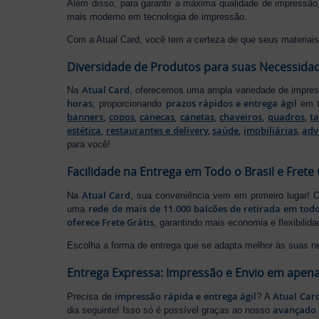
Além disso, para garantir a máxima qualidade de impress
mais moderno em tecnologia de impressão.
Com a Atual Card, você tem a certeza de que seus materiais 
Diversidade de Produtos para suas Necessida
Atual Card
Na
, oferecemos uma ampla variedade de impr
horas
prazos rápidos e entrega ágil
, proporcionando
em t
banners
,
copos
,
canecas
,
canetas
,
chaveiros
,
quadros
,
t
estética
,
restaurantes e delivery
,
saúde
,
imobiliárias
,
adv
para você!
Facilidade na Entrega em Todo o Brasil e Frete 
Atual Card
Na
, sua conveniência vem em primeiro lugar!
rede de mais de 11.000 balcões de retirada em todo
uma
oferece Frete Grátis
, garantindo mais economia e flexibilid
Escolha a forma de entrega que se adapta melhor às suas n
Entrega Expressa: Impressão e Envio em apena
impressão rápida e entrega ágil
Atual Car
Precisa de
? A
avançado 
dia seguinte! Isso só é possível graças ao nosso