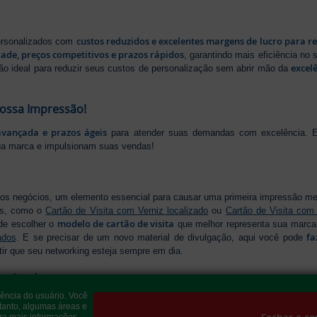
custos reduzidos e excelentes margens de lucro para r
personalizados com
dade, preços competitivos e prazos rápidos
, garantindo mais eficiência no
excel
ão ideal para reduzir seus custos de personalização sem abrir mão da
Nossa Impressão!
avançada e prazos ágeis
para atender suas demandas com excelência. E
ua marca e impulsionam suas vendas!
os negócios, um elemento essencial para causar uma primeira impressão m
os, como o
Cartão de Visita com Verniz localizado
ou
Cartão de Visita com
modelo de cartão de visita
de escolher o
que melhor representa sua marca,
fa
ados
. E se precisar de um novo material de divulgação, aqui você pode
tir que seu networking esteja sempre em dia.
onalizados
iência do usuário. Você
Folders e Panfletos
resentar sua empresa com credibilidade, os
são indispen
tanto, algumas áreas e
modelo de folder
os diferenciados para destacar sua mensagem. Temos o
ra mais informações