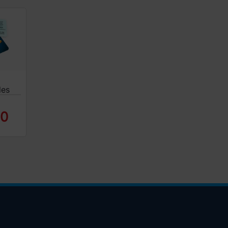
les
50