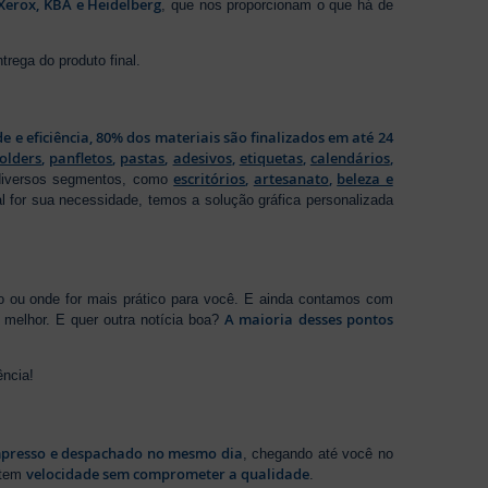
Xerox, KBA e Heidelberg
, que nos proporcionam o que há de
rega do produto final.
de e eficiência, 80% dos materiais são finalizados em até 24
folders
,
panfletos
,
pastas
,
adesivos
,
etiquetas
,
calendários
,
escritórios
,
artesanato
,
beleza e
 diversos segmentos, como
al for sua necessidade, temos a solução gráfica personalizada
ho ou onde for mais prático para você. E ainda contamos com
A maioria desses pontos
melhor. E quer outra notícia boa?
ência!
presso e despachado no mesmo dia
, chegando até você no
velocidade sem comprometer a qualidade
ntem
.