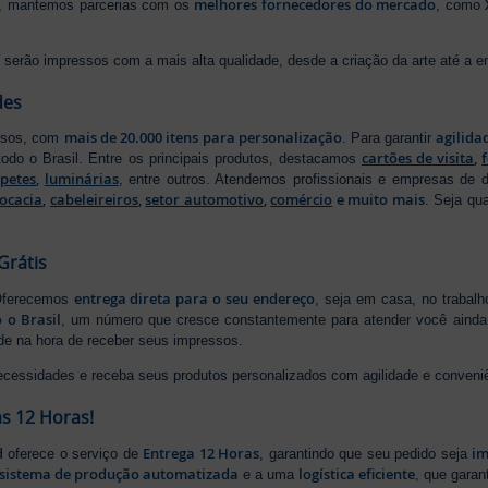
melhores fornecedores do mercado
ão, mantemos parcerias com os
, como
serão impressos com a mais alta qualidade, desde a criação da arte até a ent
des
mais de 20.000 itens para personalização
agilida
essos, com
. Para garantir
cartões de visita
,
odo o Brasil. Entre os principais produtos, destacamos
apetes
,
luminárias
, entre outros. Atendemos profissionais e empresas de
ocacia
,
cabeleireiros
,
setor automotivo
,
comércio
e muito mais
. Seja qu
Grátis
entrega direta para o seu endereço
 Oferecemos
, seja em casa, no trabal
 o Brasil
, um número que cresce constantemente para atender você ainda 
ade na hora de receber seus impressos.
ecessidades e receba seus produtos personalizados com agilidade e conveni
s 12 Horas!
d
Entrega 12 Horas
im
oferece o serviço de
, garantindo que seu pedido seja
sistema de produção automatizada
logística eficiente
e a uma
, que gara