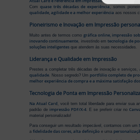
Atual Card é referência em impressão gráfica online no B
quase três décadas de experiência
Com
, somos pione
qualidade, agilidade e a melhor experiência
aos nossos cl
Pioneirismo e Inovação em Impressão persona
gráfica online, impressão so
Muito antes de termos como
inovando continuamente
tecnologia de po
, investindo em
soluções inteligentes
que atendem às suas necessidades.
Liderança e Qualidade em Impressão
Prestes a completar três décadas de inovação e serviços,
qualidade
portfólio completo de pr
. Nosso segredo? Um
melhor experiência de compra e a máxima satisfação dos
Tecnologia de Ponta em Impressão Personaliz
Na Atual Card
, você tem total liberdade para enviar sua a
impressão PDF/X-4
Canv
padrão de
. E se preferir criar no
material personalizado!
Para conseguir um resultado impecável, contamos com um
fidelidade das cores, alta definição
personalizaçã
a
e uma