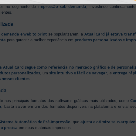
rasil
, oferecendo uma ampla variedade de produtos e soluções para atender
impressão sob demanda
iros no segmento de
, investindo continuamen
ientes.
lizada
b demanda e web to print
Atual Card já estava tran
se popularizarem, a
nta
produtos personalizados e impr
para garantir a melhor experiência em
a Atual Card segue como referência no mercado gráfico e de personali
odutos personalizados
site intuitivo e fácil de navegar
entrega rápi
, um
, e
 nossos clientes
.
ada
Cor
rte nos principais formatos dos softwares gráficos mais utilizados, como
a
, basta salvar em um dos formatos disponíveis na plataforma e enviar seu
Sistema Automático de Pré-Impressão
ajusta e otimiza seus arquiv
, que
o precisa
em seus materiais impressos.