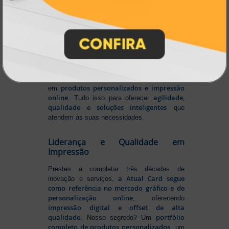
Impressão personalizada
gráfica online,
Muito antes de termos como
impressão sob demanda e web to print
se
Atual Card já estava
popularizarem, a
transformando o mercado gráfico
.
inovando
Nascemos digitais e seguimos
continuamente
tecnologia
, investindo em
de ponta
para garantir a melhor experiência
produtos personalizados e impressão
em
online
agilidade,
. Tudo isso para oferecer
qualidade e soluções inteligentes
que
atendem às suas necessidades.
Liderança e Qualidade em
Impressão
Prestes a completar três décadas de
a Atual Card segue
inovação e serviços,
como referência no mercado gráfico e de
personalização online
, oferecendo
impressão digital e offset de alta
qualidade
portfólio
. Nosso segredo? Um
completo de produtos personalizados
, um