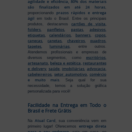
agilidade e eficiência, 80% dos materiais
são finalizados em até 24 horas
,
prazos rápidos e entrega
proporcionando
ágil
em todo o Brasil. Entre os principais
cartões de visita
,
produtos, destacamos
folders
,
panfletos
,
pastas
,
adesivos
,
etiquetas
,
calendários
,
banners
,
copos
,
canecas
,
canetas
,
chaveiros
,
quadros
,
tapetes
,
luminárias
, entre outros.
Atendemos profissionais e empresas de
escritórios
,
diversos segmentos, como
artesanato
,
beleza e estética
,
restaurantes
e delivery
,
saúde
,
imobiliárias
,
advocacia
,
cabeleireiros
,
setor automotivo
,
comércio
e muito mais
. Seja qual for sua
necessidade, temos a solução gráfica
personalizada para você!
Facilidade na Entrega em Todo o
Brasil e Frete Grátis
Atual Card
Na
, sua conveniência vem em
entrega direta
primeiro lugar! Oferecemos
para o seu endereço
, seja em casa, no