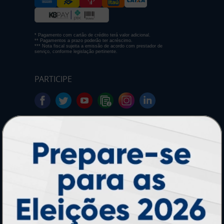
* Pagamento com cartão de crédito terá valor adicional.
** Pagamentos a prazo poderão ter acréscimo.
*** Nota fiscal sujeita a emissão de acordo com prestador de
serviço, conforme legislação pertinente.
PARTICIPE
SEGURANÇA