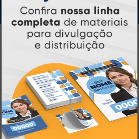
IMPRA INDUSTRIA GRAFICA LTDA | CNPJ: 28.045.354/0002-52
Atual Card © 2026. Todos os direitos reservados.
Atual Card: A Gráfica Pioneira em
Personalização Online
Atual Card é referência em impressão
gráfica online no Brasil
, oferecendo uma
ampla variedade de produtos e soluções para
atender profissionais autônomos, empresas e
revendedores gráficos
quase três
. Com
décadas de experiência
, somos pioneiros no
impressão sob demanda
segmento de
,
tecnologia,
investindo continuamente em
inovação e personalização
para entregar
qualidade, agilidade e a melhor
experiência
aos nossos clientes.
Pioneirismo e Inovação em