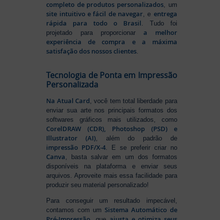
completo de produtos personalizados
, um
site intuitivo e fácil de navegar
entrega
, e
rápida para todo o Brasil
. Tudo foi
a melhor
projetado para proporcionar
experiência de compra e a máxima
satisfação dos nossos clientes
.
Tecnologia de Ponta em Impressão
Personalizada
Na Atual Card
, você tem total liberdade para
enviar sua arte nos principais formatos dos
softwares gráficos mais utilizados, como
CorelDRAW (CDR), Photoshop (PSD) e
Illustrator (AI)
, além do padrão de
impressão PDF/X-4
. E se preferir criar no
Canva
, basta salvar em um dos formatos
disponíveis na plataforma e enviar seus
arquivos. Aproveite mais essa facilidade para
produzir seu material personalizado!
Para conseguir um resultado impecável,
Sistema Automático de
contamos com um
Pré-Impressão
ajusta e otimiza seus
, que