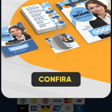
PRODUTOS
Adesivos
Pastas
Ímãs
Cartão de Visita
Folder, Flyer e Panfleto
Banners e Lonas
Calendários 2027
PAGUE COM