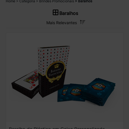
Home
Categoria
Brindes Promocionais
Baralhos
Baralhos
Baralho de Plástico em Caixa Personalizada