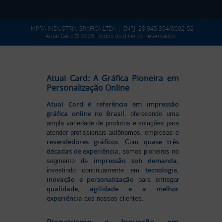
IMPRA INDUSTRIA GRAFICA LTDA | CNPJ: 28.045.354/0002-52
Atual Card © 2026. Todos os direitos reservados.
Atual Card: A Gráfica Pioneira em
Personalização Online
Atual Card é referência em impressão
gráfica online no Brasil
, oferecendo uma
ampla variedade de produtos e soluções para
atender profissionais autônomos, empresas e
revendedores gráficos
quase três
. Com
décadas de experiência
, somos pioneiros no
impressão sob demanda
segmento de
,
tecnologia,
investindo continuamente em
inovação e personalização
para entregar
qualidade, agilidade e a melhor
experiência
aos nossos clientes.