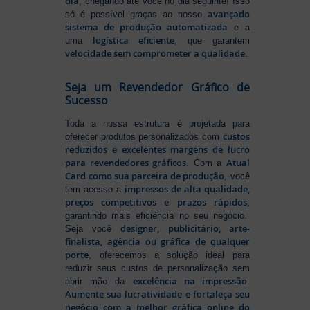
dia
, chegando até você no dia seguinte! Isso
avançado
só é possível graças ao nosso
sistema de produção automatizada
e a
logística eficiente
uma
, que garantem
velocidade sem comprometer a qualidade
.
Seja um Revendedor Gráfico de
Sucesso
Toda a nossa estrutura é projetada para
custos
oferecer produtos personalizados com
reduzidos e excelentes margens de lucro
para revendedores gráficos
Atual
. Com a
Card como sua parceira de produção
, você
impressos de alta qualidade,
tem acesso a
preços competitivos e prazos rápidos
,
garantindo mais eficiência no seu negócio.
designer, publicitário, arte-
Seja você
finalista, agência ou gráfica de qualquer
porte
, oferecemos a solução ideal para
reduzir seus custos de personalização sem
excelência na impressão
abrir mão da
.
Aumente sua lucratividade e fortaleça seu
negócio com a melhor gráfica online do