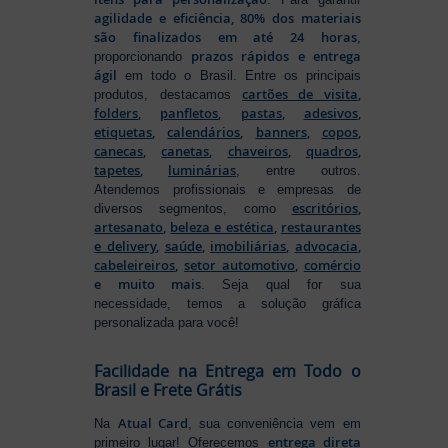
agilidade e eficiência, 80% dos materiais
são finalizados em até 24 horas
,
prazos rápidos e entrega
proporcionando
ágil
em todo o Brasil. Entre os principais
cartões de visita
,
produtos, destacamos
folders
,
panfletos
,
pastas
,
adesivos
,
etiquetas
,
calendários
,
banners
,
copos
,
canecas
,
canetas
,
chaveiros
,
quadros
,
tapetes
,
luminárias
, entre outros.
Atendemos profissionais e empresas de
escritórios
,
diversos segmentos, como
artesanato
,
beleza e estética
,
restaurantes
e delivery
,
saúde
,
imobiliárias
,
advocacia
,
cabeleireiros
,
setor automotivo
,
comércio
e muito mais
. Seja qual for sua
necessidade, temos a solução gráfica
personalizada para você!
Facilidade na Entrega em Todo o
Brasil e Frete Grátis
Atual Card
Na
, sua conveniência vem em
entrega direta
primeiro lugar! Oferecemos